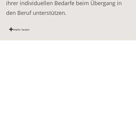
ihrer individuellen Bedarfe beim Übergang in
den Beruf unterstützen
.
mehr lesen
KAoA-Star an der
Auguststraße
© 2026 SCHULE
AUGUSTSTRASSE